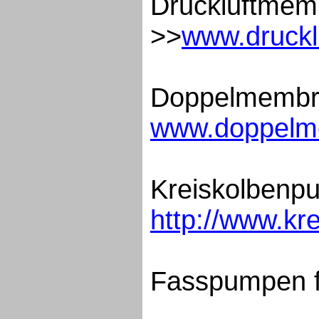
Druckluftme
>>
www.druck
Doppelmembr
www.doppel
Kreiskolben
http://www.kr
Fasspumpen f